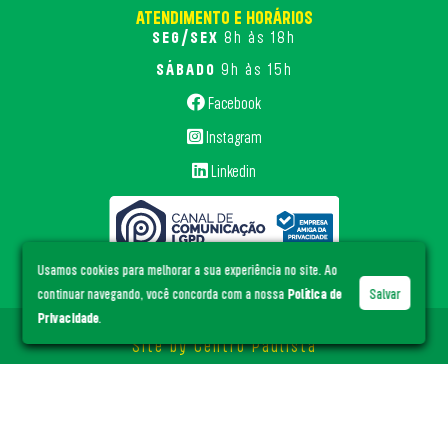
ATENDIMENTO E HORÁRIOS
SEG/SEX
8h às 18h
SÁBADO
9h às 15h
Facebook
Instagram
Linkedin
Usamos cookies para melhorar a sua experiência no site. Ao
continuar navegando, você concorda com a nossa
Política de
Salvar
Privacidade
.
© ACE Santa Cruz
- Todos os direitos reservados.
Site by
Centro Paulista